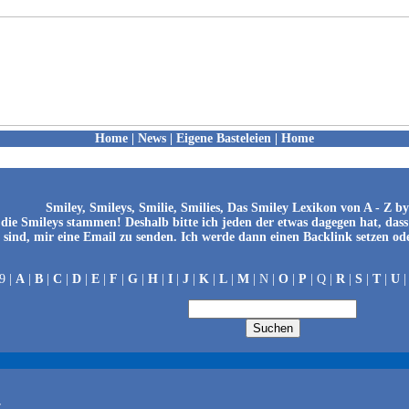
Home
|
News
|
Eigene Basteleien
|
Home
Smiley, Smileys, Smilie, Smilies, Das Smiley Lexikon von A - Z b
r die Smileys stammen! Deshalb bitte ich jeden der etwas dagegen hat, das
sind, mir eine Email zu senden. Ich werde dann einen Backlink setzen od
9 |
A
|
B
|
C
|
D
|
E
|
F
|
G
|
H
|
I
|
J
|
K
|
L
|
M
| N |
O
|
P
| Q |
R
|
S
|
T
|
U
r