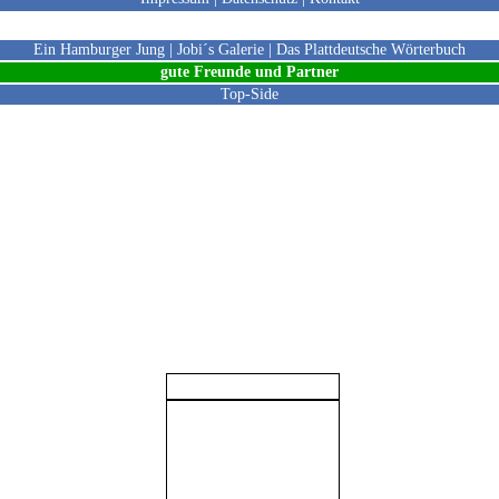
Meine Webseiten
Ein Hamburger Jung
|
Jobi´s Galerie
|
Das Plattdeutsche Wörterbuch
gute Freunde und Partne
r
Top-Side
© JoBi 1999-2026
Besucher Statistik
» 3 Online
» 252 Heute
» 555 Gestern
» 1274 Woche
» 1922 Monat
» 26637 Jahr
» 62353 Gesamt