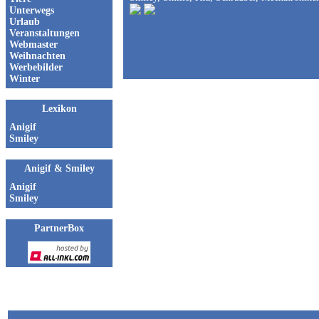
Unterwegs
Urlaub
Veranstaltungen
Webmaster
Weihnachten
Werbebilder
Winter
Lexikon
Anigif
Smiley
Anigif & Smiley
Anigif
Smiley
PartnerBox
nach oben