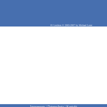
01 Lexikon
© 2003-2007 by
Michael Lorer
Info
Impressum
|
Datenschutz
|
Kontakt