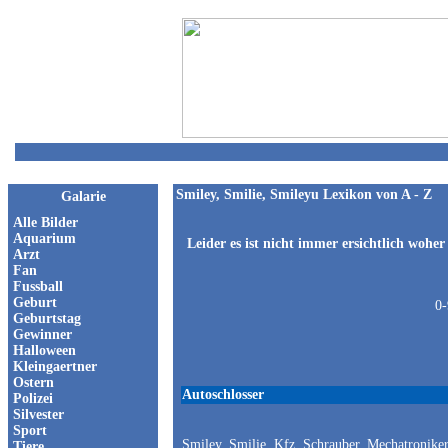
Smiley, Smilie, Smileyu Lexikon von A - Z
Galarie
Alle Bilder
Aquarium
Leider es ist nicht immer ersichtlich wohe
Arzt
Fan
Fussball
Geburt
0-
Geburtstag
Gewinner
Halloween
Kleingaertner
Ostern
Autoschlosser
Polizei
Silvester
Sport
Smiley, Smilie, Kfz, Schrauber, Mechatronike
Tiere