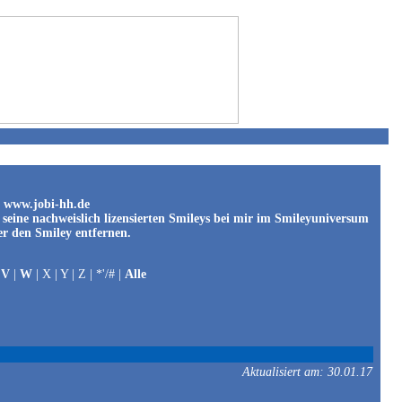
y www.jobi-hh.de
s seine nachweislich lizensierten Smileys bei mir im Smileyuniversum
er den Smiley entfernen.
|
V
|
W
| X | Y | Z | *'/# |
Alle
Aktualisiert am: 30.01.17