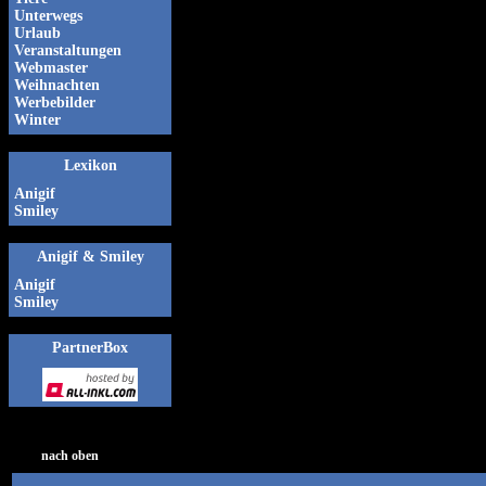
Unterwegs
Urlaub
Veranstaltungen
Webmaster
Weihnachten
Werbebilder
Winter
Lexikon
Anigif
Smiley
Anigif & Smiley
Anigif
Smiley
PartnerBox
nach oben