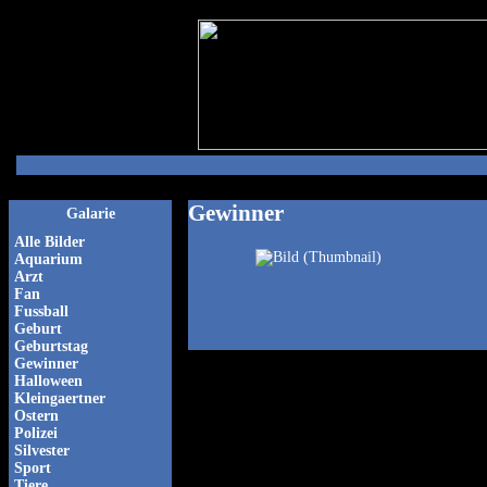
Gewinner
Galarie
Alle Bilder
Aquarium
Arzt
Fan
Fussball
Geburt
Geburtstag
Gewinner
Halloween
Kleingaertner
Ostern
Polizei
Silvester
Sport
Tiere