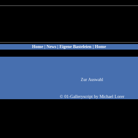
Home
|
News
|
Eigene Basteleien
|
Home
Zur Auswahl
©
01-Galleryscript
by
Michael Lorer