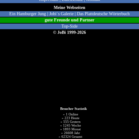
Meine Webseiten
Ein Hamburger Jung
|
Jobi´s Galerie
|
Das Plattdeutsche Wörterbuch
gute Freunde und Partne
r
Top-Side
© JoBi 1999-2026
Besucher Statistik
» 1 Online
» 223 Heute
» 555 Gestern
» 1245 Woche
» 1893 Monat
» 26608 Jahr
» 62324 Gesamt